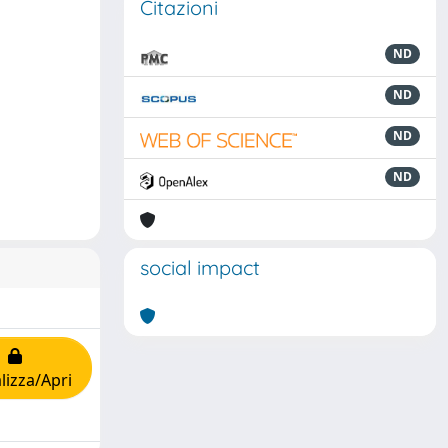
Citazioni
ND
ND
ND
ND
social impact
lizza/Apri