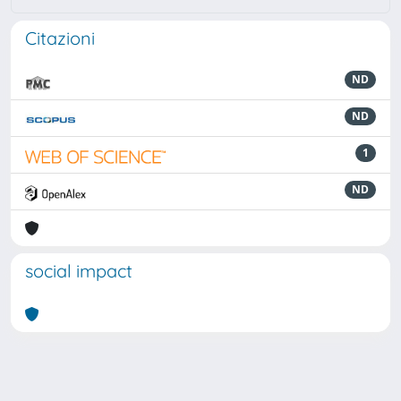
Citazioni
ND
ND
1
ND
social impact