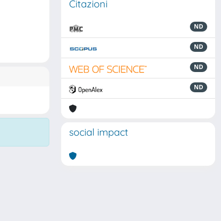
Citazioni
ND
ND
ND
ND
social impact