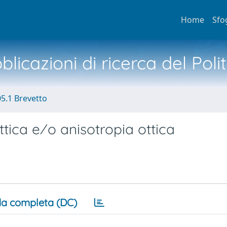
Home
Sfo
licazioni di ricerca del Poli
05.1 Brevetto
ttica e⁄o anisotropia ottica
a completa (DC)