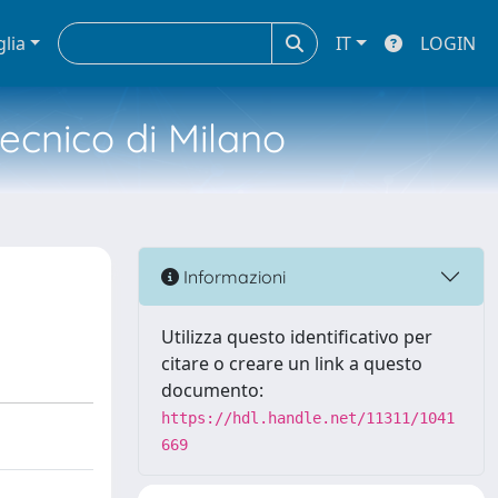
glia
IT
LOGIN
tecnico di Milano
Informazioni
Utilizza questo identificativo per
citare o creare un link a questo
documento:
https://hdl.handle.net/11311/1041
669