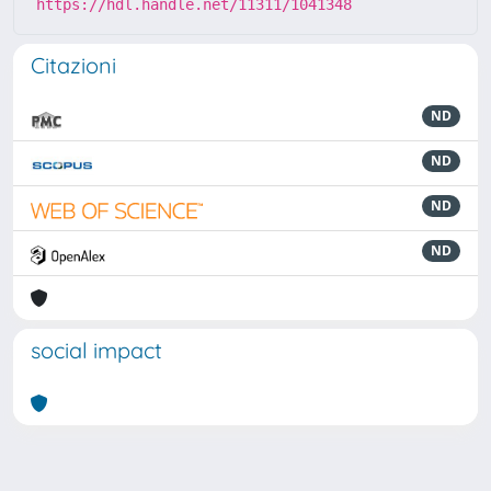
https://hdl.handle.net/11311/1041348
Citazioni
ND
ND
ND
ND
social impact