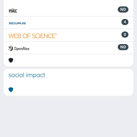
ND
4
0
ND
social impact