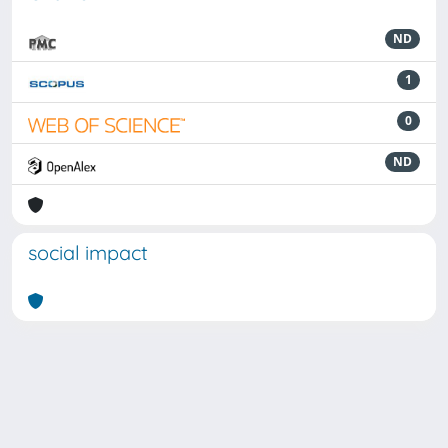
ND
1
0
ND
social impact