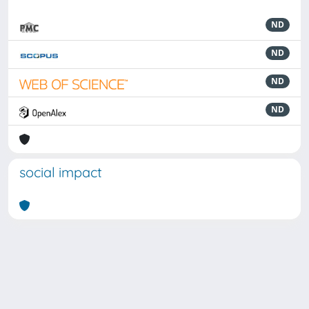
ND
ND
ND
ND
social impact