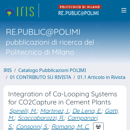
RE.PUBLIC@POLIMI
pubblicazioni di ricerca del
Politecnico di Milano
IRIS
Catalogo Pubblicazioni POLIMI
01 CONTRIBUTO SU RIVISTA
01.1 Articolo in Rivista
Integration of Ca-Looping Systems
for CO2Capture in Cement Plants
Spinelli, M.
;
Martinez, I.
;
De Lena, E.
;
Gatti,
M.
;
Scaccabarozzi, R.
;
Campanari,
S.
;
Consonni, S.
;
Romano, M. C.