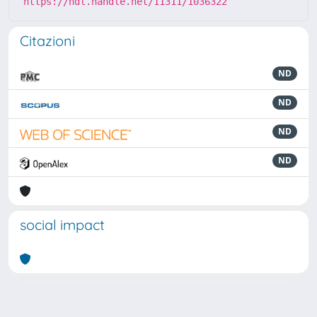
https://hdl.handle.net/11311/1036322
Citazioni
ND
ND
ND
ND
social impact