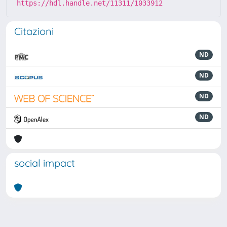
https://hdl.handle.net/11311/1033912
Citazioni
ND
ND
ND
ND
social impact