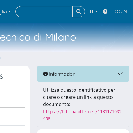
glia
IT
LOGIN
tecnico di Milano
o
s
Informazioni
Utilizza questo identificativo per
citare o creare un link a questo
documento:
https://hdl.handle.net/11311/1032
458