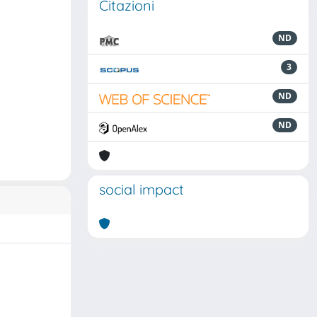
Citazioni
ND
3
ND
ND
social impact