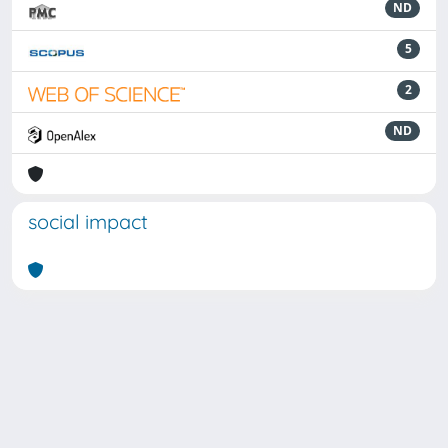
ND
5
2
ND
social impact