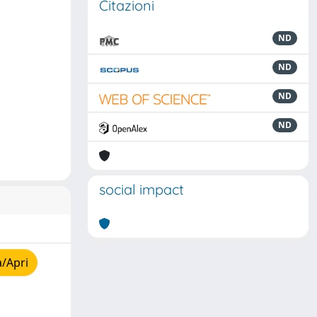
Citazioni
ND
ND
ND
ND
social impact
a/Apri