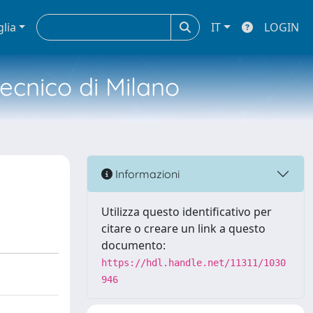
glia
IT
LOGIN
tecnico di Milano
Informazioni
Utilizza questo identificativo per
citare o creare un link a questo
documento:
https://hdl.handle.net/11311/1030
946