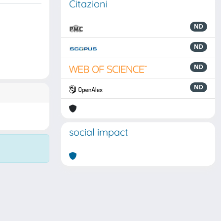
Citazioni
ND
ND
ND
ND
social impact