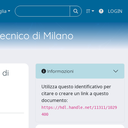
glia
IT
LOGIN
tecnico di Milano
 di
Informazioni
Utilizza questo identificativo per
citare o creare un link a questo
documento:
https://hdl.handle.net/11311/1029
400