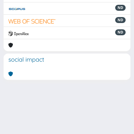
ND
ND
ND
social impact
Powered by
IRIS
-
about IRIS
-