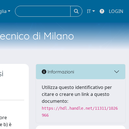
glia
IT
LOGIN
tecnico di Milano
i
Informazioni
Utilizza questo identificativo per
citare o creare un link a questo
documento:
https://hdl.handle.net/11311/1026
966
sore
e b) è