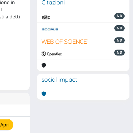
Citazioni
ione in
l
ti a detti
ND
ND
ND
ND
social impact
/Apri