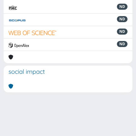
ND
ND
ND
ND
social impact