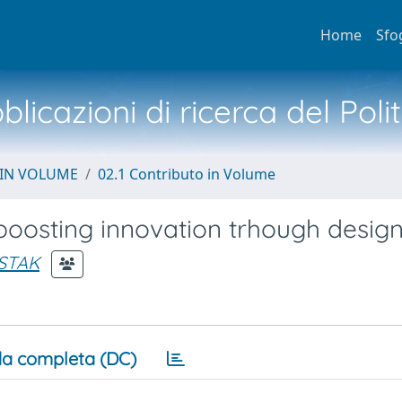
Home
Sfo
licazioni di ricerca del Poli
 IN VOLUME
02.1 Contributo in Volume
 boosting innovation trhough desig
STAK
a completa (DC)