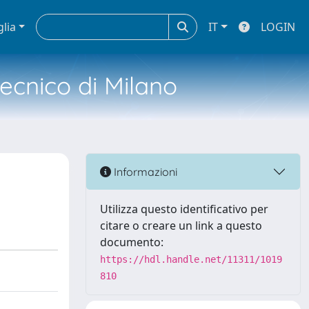
glia
IT
LOGIN
tecnico di Milano
n
Informazioni
Utilizza questo identificativo per
citare o creare un link a questo
documento:
https://hdl.handle.net/11311/1019
810