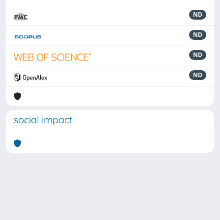
ND
ND
ND
ND
social impact