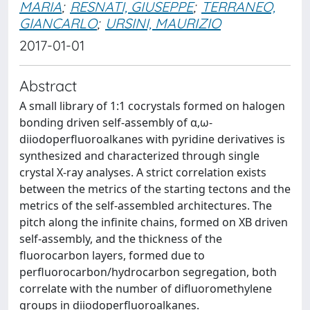
MARIA
;
RESNATI, GIUSEPPE
;
TERRANEO,
GIANCARLO
;
URSINI, MAURIZIO
2017-01-01
Abstract
A small library of 1:1 cocrystals formed on halogen
bonding driven self-assembly of α,ω-
diiodoperfluoroalkanes with pyridine derivatives is
synthesized and characterized through single
crystal X-ray analyses. A strict correlation exists
between the metrics of the starting tectons and the
metrics of the self-assembled architectures. The
pitch along the infinite chains, formed on XB driven
self-assembly, and the thickness of the
fluorocarbon layers, formed due to
perfluorocarbon/hydrocarbon segregation, both
correlate with the number of difluoromethylene
groups in diiodoperfluoroalkanes.