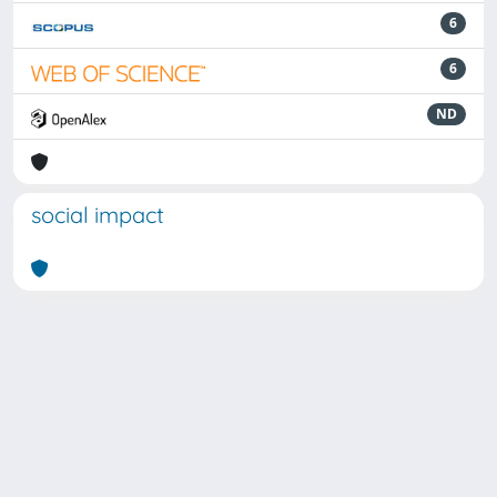
6
6
ND
social impact
Powered by
IRIS
-
about IRIS
-