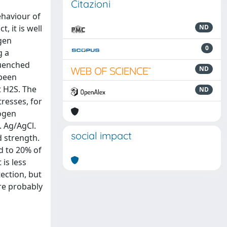
Citazioni
ehaviour of
, it is well
ND
gen
0
g a
quenched
ND
 been
t H2S. The
ND
tresses, for
rogen
. Ag/AgCl.
social impact
d strength.
ed to 20% of
 is less
ection, but
are probably