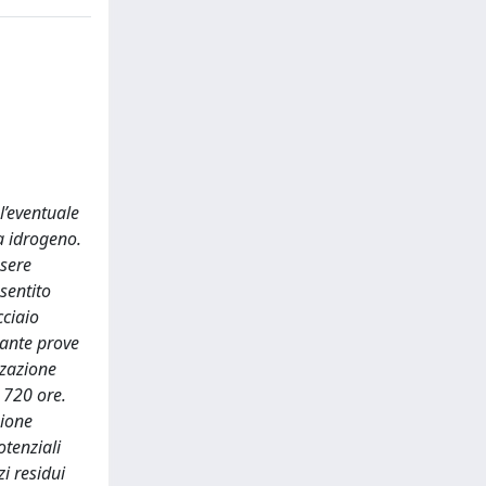
l’eventuale
a idrogeno.
ssere
nsentito
cciaio
iante prove
zzazione
 720 ore.
zione
otenziali
i residui