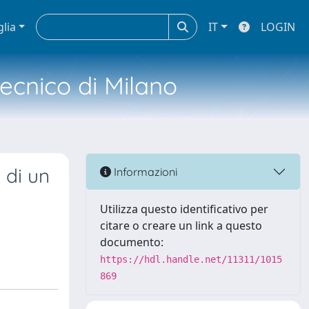
glia
IT
LOGIN
tecnico di Milano
 di un
Informazioni
Utilizza questo identificativo per
citare o creare un link a questo
documento:
https://hdl.handle.net/11311/1015
869