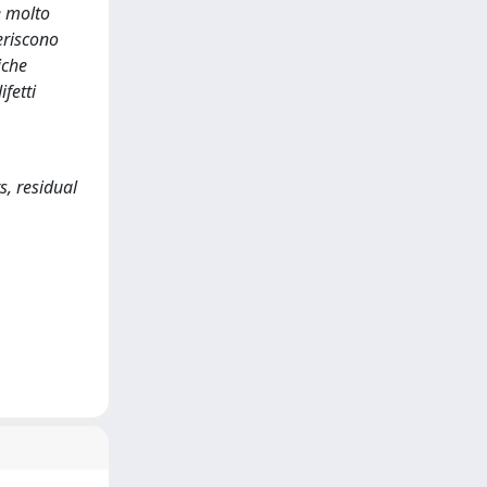
è molto
eriscono
iche
fetti
s, residual