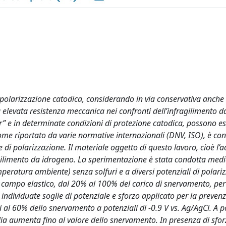
di polarizzazione catodica, considerando in via conservativa anche 
 elevata resistenza meccanica nei confronti dell’infragilimento d
our” e in determinate condizioni di protezione catodica, possono e
, come riportato da varie normative internazionali (DNV, ISO), è co
 di polarizzazione. Il materiale oggetto di questo lavoro, cioè l’a
fragilimento da idrogeno. La sperimentazione è stata condotta med
peratura ambiente) senza solfuri e a diversi potenziali di polari
 in campo elastico, dal 20% al 100% del carico di snervamento, per
 individuate soglie di potenziale e sforzo applicato per la preven
ri al 60% dello snervamento a potenziali di -0.9 V vs. Ag/AgCl. A p
glia aumenta fino al valore dello snervamento. In presenza di sforz