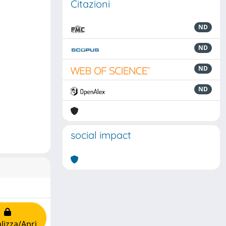
Citazioni
ND
ND
ND
ND
social impact
lizza/Apri