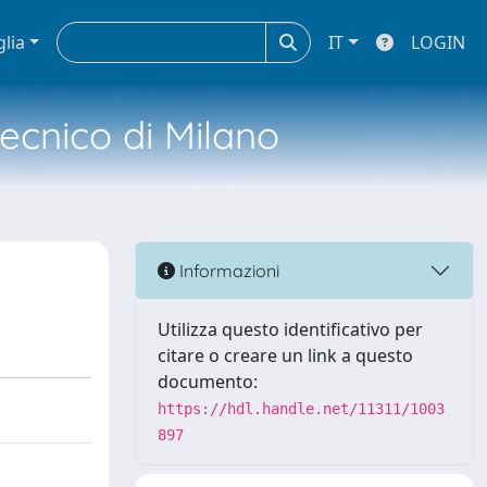
glia
IT
LOGIN
tecnico di Milano
Informazioni
Utilizza questo identificativo per
citare o creare un link a questo
documento:
https://hdl.handle.net/11311/1003
897