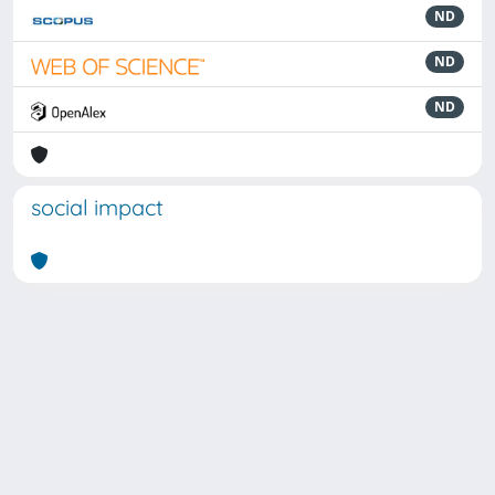
ND
ND
ND
social impact
Powered by
IRIS
-
about IRIS
-