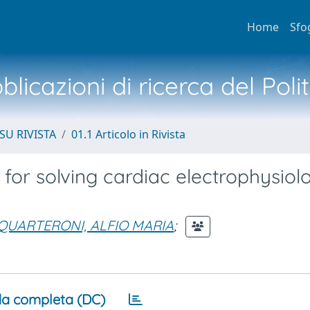
Home
Sfo
licazioni di ricerca del Poli
SU RIVISTA
01.1 Articolo in Rivista
or solving cardiac electrophysiol
QUARTERONI, ALFIO MARIA
;
a completa (DC)