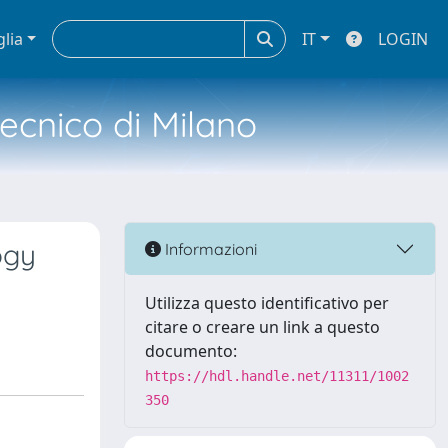
glia
IT
LOGIN
tecnico di Milano
ogy
Informazioni
Utilizza questo identificativo per
citare o creare un link a questo
documento:
https://hdl.handle.net/11311/1002
350