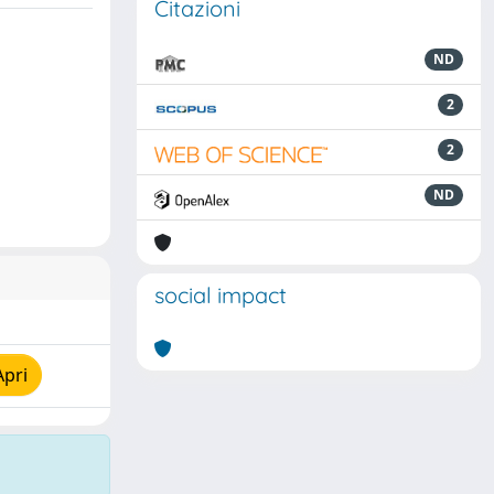
Citazioni
ND
2
2
ND
social impact
Apri