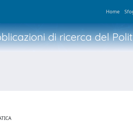
Home
Sfo
licazioni di ricerca del Poli
ATICA