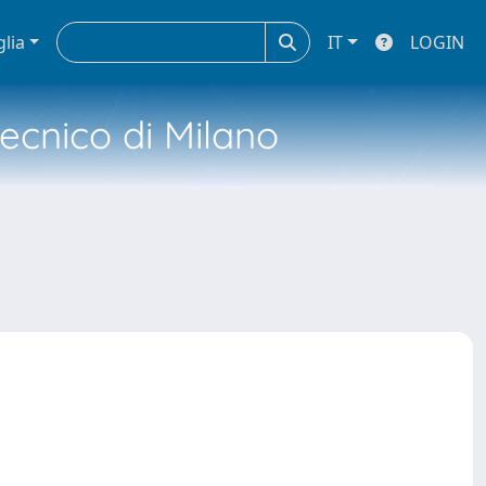
glia
IT
LOGIN
tecnico di Milano