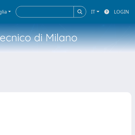
glia
IT
LOGIN
tecnico di Milano