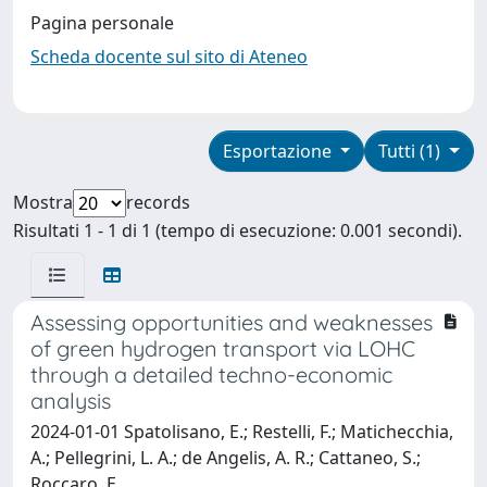
Pagina personale
Scheda docente sul sito di Ateneo
Esportazione
Tutti (1)
Mostra
records
Risultati 1 - 1 di 1 (tempo di esecuzione: 0.001 secondi).
Assessing opportunities and weaknesses
of green hydrogen transport via LOHC
through a detailed techno-economic
analysis
2024-01-01 Spatolisano, E.; Restelli, F.; Matichecchia,
A.; Pellegrini, L. A.; de Angelis, A. R.; Cattaneo, S.;
Roccaro, E.