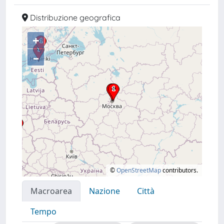
Distribuzione geografica
+
–
©
OpenStreetMap
contributors.
Macroarea
Nazione
Città
Tempo