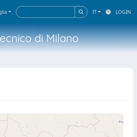
glia
IT
LOGIN
tecnico di Milano