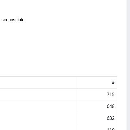
e sconosciuto
#
715
648
632