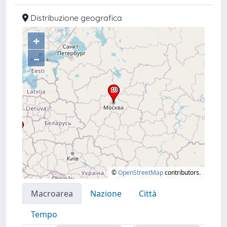
Distribuzione geografica
+
–
©
OpenStreetMap
contributors.
Macroarea
Nazione
Città
Tempo