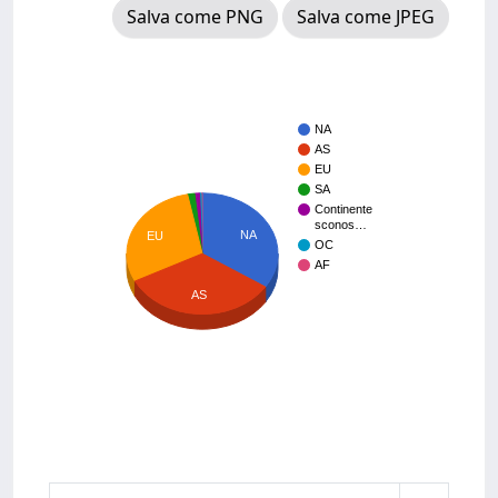
Salva come PNG
Salva come JPEG
NA
AS
EU
SA
Continente
sconos…
NA
EU
OC
AF
AS