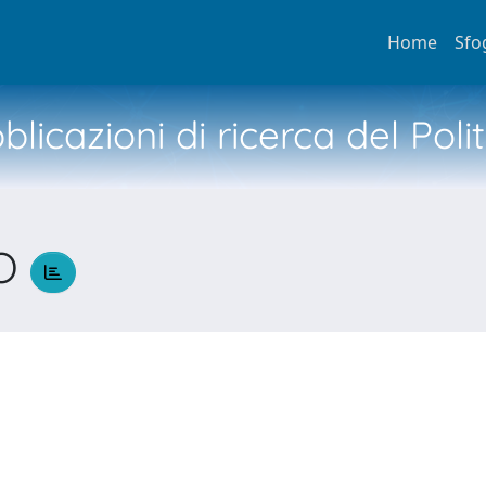
Home
Sfo
licazioni di ricerca del Poli
NO
N