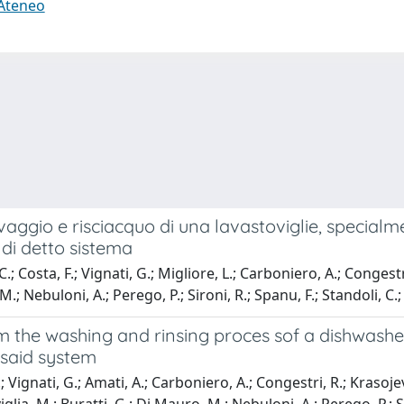
 Ateneo
 lavaggio e risciacquo di una lavastoviglie, special
o di detto sistema
; Costa, F.; Vignati, G.; Migliore, L.; Carboniero, A.; Congestri,
.; Nebuloni, A.; Perego, P.; Sironi, R.; Spanu, F.; Standoli, C.;
 the washing and rinsing proces sof a dishwasher,
f said system
; Vignati, G.; Amati, A.; Carboniero, A.; Congestri, R.; Krasojevi