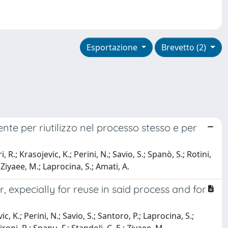
Esportazione
Brevetto (2)
mente per riutilizzo nel processo stesso e per
 R.; Krasojevic, K.; Perini, N.; Savio, S.; Spanò, S.; Rotini,
 Ziyaee, M.; Laprocina, S.; Amati, A.
 expecially for reuse in said process and for
c, K.; Perini, N.; Savio, S.; Santoro, P.; Laprocina, S.;