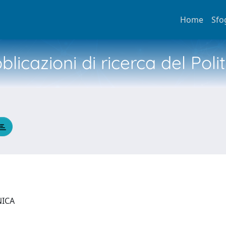
Home
Sfo
licazioni di ricerca del Poli
NICA