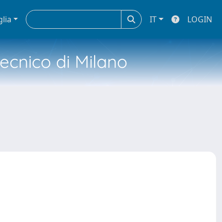
glia
IT
LOGIN
tecnico di Milano