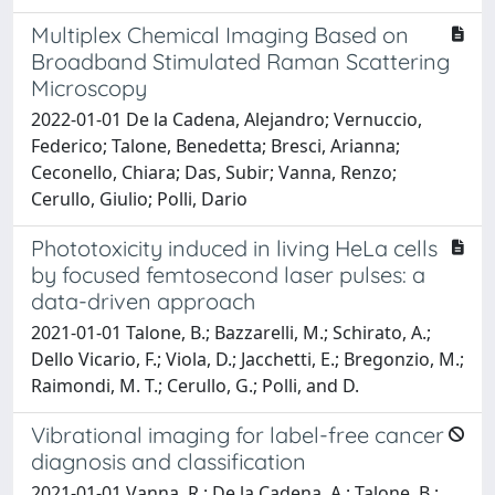
Multiplex Chemical Imaging Based on
Broadband Stimulated Raman Scattering
Microscopy
2022-01-01 De la Cadena, Alejandro; Vernuccio,
Federico; Talone, Benedetta; Bresci, Arianna;
Ceconello, Chiara; Das, Subir; Vanna, Renzo;
Cerullo, Giulio; Polli, Dario
Phototoxicity induced in living HeLa cells
by focused femtosecond laser pulses: a
data-driven approach
2021-01-01 Talone, B.; Bazzarelli, M.; Schirato, A.;
Dello Vicario, F.; Viola, D.; Jacchetti, E.; Bregonzio, M.;
Raimondi, M. T.; Cerullo, G.; Polli, and D.
Vibrational imaging for label-free cancer
diagnosis and classification
2021-01-01 Vanna, R.; De la Cadena, A.; Talone, B.;