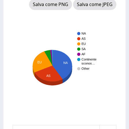
Salva come PNG
Salva come JPEG
NA
AS
EU
SA
AF
Continente
EU
NA
sconos…
Other
AS