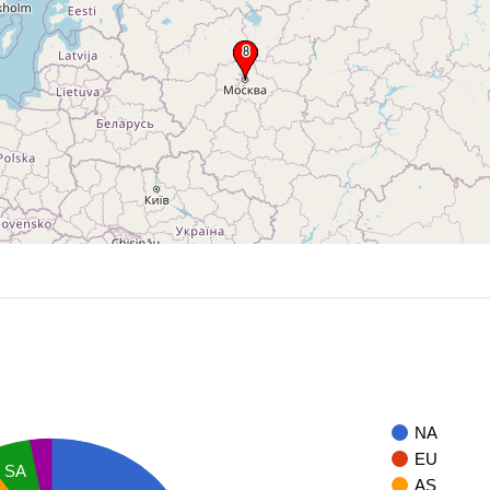
NA
EU
SA
AS