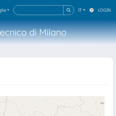
glia
IT
LOGIN
tecnico di Milano