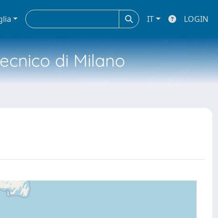
glia
IT
LOGIN
tecnico di Milano