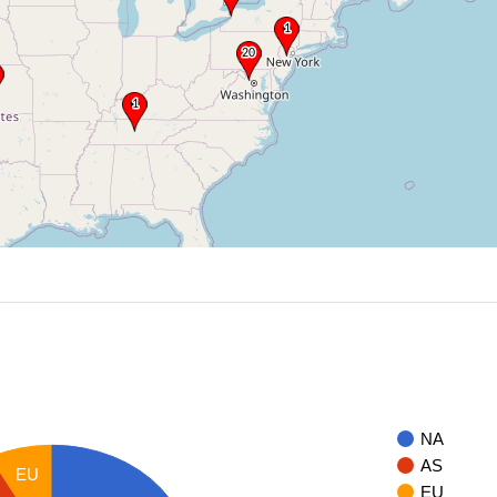
NA
AS
EU
EU