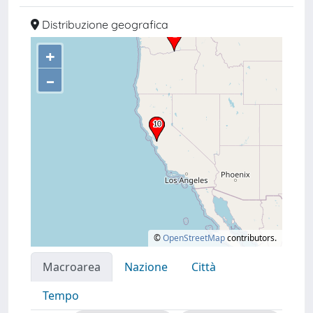
Distribuzione geografica
+
–
©
OpenStreetMap
contributors.
Macroarea
Nazione
Città
Tempo