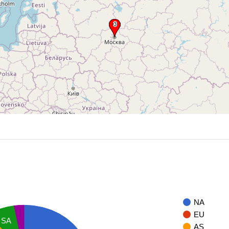
NA
EU
SA
AS