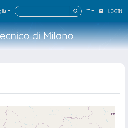
glia
IT
LOGIN
tecnico di Milano