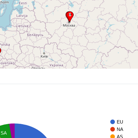
EU
NA
SA
AS