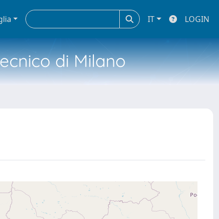
glia
IT
LOGIN
tecnico di Milano