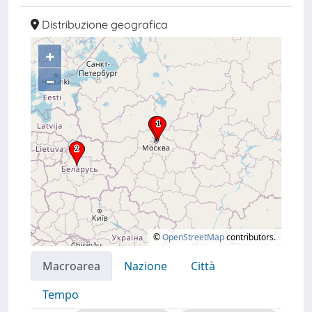
Distribuzione geografica
+
–
©
OpenStreetMap
contributors.
Macroarea
Nazione
Città
Tempo