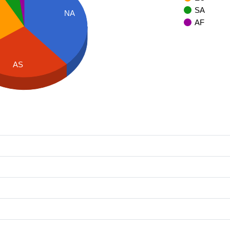
SA
NA
AF
AS