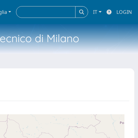
glia
IT
LOGIN
tecnico di Milano