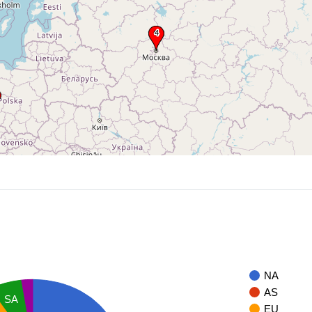
NA
AS
SA
EU