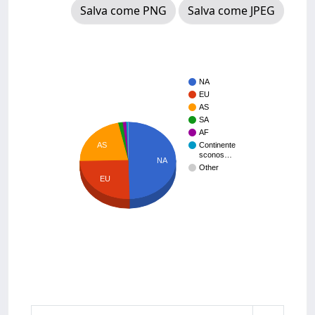
Salva come PNG
Salva come JPEG
NA
EU
AS
SA
AF
AS
Continente
sconos…
NA
Other
EU