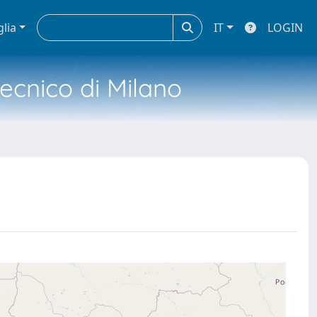
glia
IT
LOGIN
tecnico di Milano