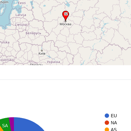
EU
NA
SA
AS