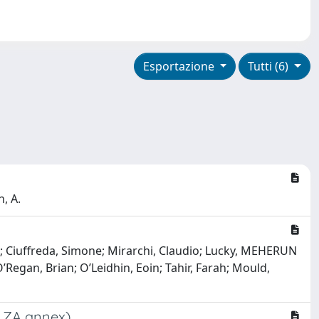
Esportazione
Tutti (6)
n, A.
; Ciuffreda, Simone; Mirarchi, Claudio; Lucky, MEHERUN
Regan, Brian; O’Leidhin, Eoin; Tahir, Farah; Mould,
; ZA annex)