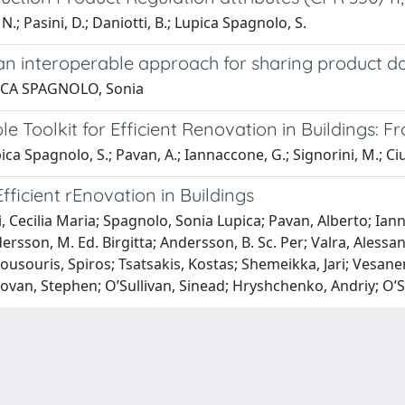
.; Pasini, D.; Daniotti, B.; Lupica Spagnolo, S.
an interoperable approach for sharing product d
PICA SPAGNOLO, Sonia
Toolkit for Efficient Renovation in Buildings: Fr
ica Spagnolo, S.; Pavan, A.; Iannaccone, G.; Signorini, M.; Ciu
ficient rEnovation in Buildings
 Cecilia Maria; Spagnolo, Sonia Lupica; Pavan, Alberto; Iann
rsson, M. Ed. Birgitta; Andersson, B. Sc. Per; Valra, Alessa
Kousouris, Spiros; Tsatsakis, Kostas; Shemeikka, Jari; Vesa
novan, Stephen; O’Sullivan, Sinead; Hryshchenko, Andriy; O’