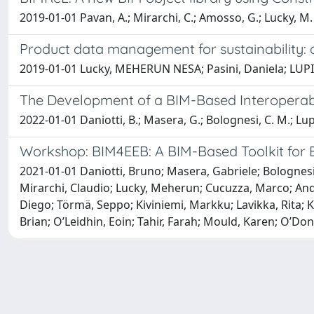
2019-01-01 Pavan, A.; Mirarchi, C.; Amosso, G.; Lucky, M. N
Product data management for sustainability: 
2019-01-01 Lucky, MEHERUN NESA; Pasini, Daniela; LU
The Development of a BIM-Based Interoperable 
2022-01-01 Daniotti, B.; Masera, G.; Bolognesi, C. M.; Lup
Workshop: BIM4EEB: A BIM-Based Toolkit for Ef
2021-01-01 Daniotti, Bruno; Masera, Gabriele; Bolognesi,
Mirarchi, Claudio; Lucky, Meherun; Cucuzza, Marco; Ande
Diego; Törmä, Seppo; Kiviniemi, Markku; Lavikka, Rita; 
Brian; O’Leidhin, Eoin; Tahir, Farah; Mould, Karen; O’Do