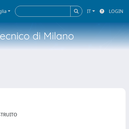
glia
IT
LOGIN
tecnico di Milano
OSTRUITO