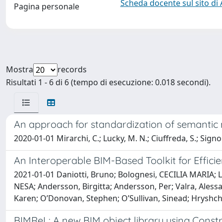
Scheda docente sul sito di
Pagina personale
Mostra
records
Risultati 1 - 6 di 6 (tempo di esecuzione: 0.018 secondi).
An approach for standardization of semantic 
2020-01-01 Mirarchi, C.; Lucky, M. N.; Ciuffreda, S.; Signo
An Interoperable BIM-Based Toolkit for Efficie
2021-01-01 Daniotti, Bruno; Bolognesi, CECILIA MARIA; 
NESA; Andersson, Birgitta; Andersson, Per; Valra, Alessa
Karen; O’Donovan, Stephen; O’Sullivan, Sinead; Hryshch
BIMReL: A new BIM object library using Constr