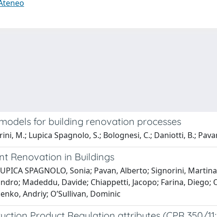
 Ateneo
models for building renovation processes
rini, M.; Lupica Spagnolo, S.; Bolognesi, C.; Daniotti, B.; Pava
nt Renovation in Buildings
LUPICA SPAGNOLO, Sonia; Pavan, Alberto; Signorini, Martina
ndro; Madeddu, Davide; Chiappetti, Jacopo; Farina, Diego; O’
enko, Andriy; O’Sullivan, Dominic
uction Product Regulation attributes (CPR 350/11