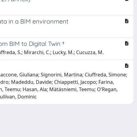
ata in a BIM environment
om BIM to Digital Twin †
ffreda, S.; Mirarchi, C.; Lucky, M.; Cucuzza, M.
accone, Giuliana; Signorini, Martina; Ciuffreda, Simone;
ndro; Madeddu, Davide; Chiappetti, Jacopo; Farina,
nen, Teemu; Hasan, Ala; Mätäsniemi, Teemu; O’Regan,
Sullivan, Dominic