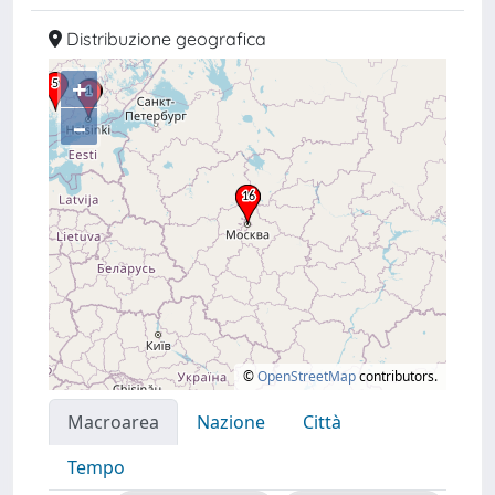
Distribuzione geografica
+
–
©
OpenStreetMap
contributors.
Macroarea
Nazione
Città
Tempo