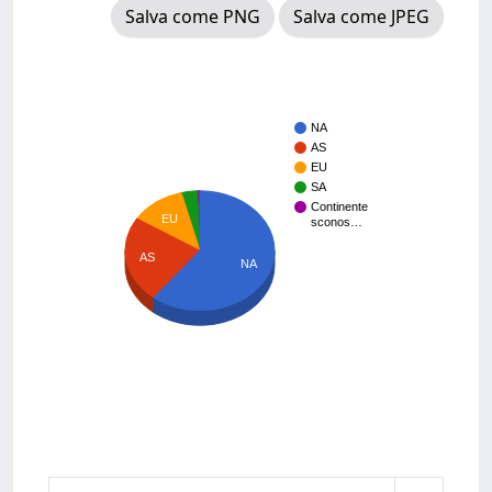
Salva come PNG
Salva come JPEG
NA
AS
EU
SA
Continente
EU
sconos…
AS
NA