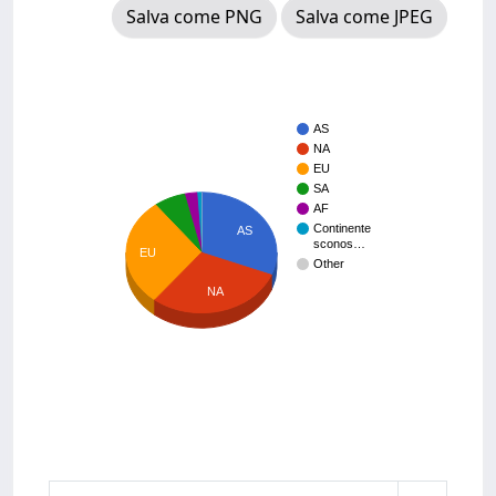
Salva come PNG
Salva come JPEG
AS
NA
EU
SA
AF
Continente
AS
sconos…
EU
Other
NA