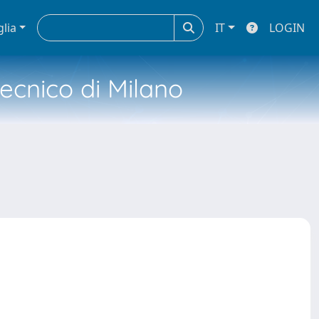
glia
IT
LOGIN
tecnico di Milano