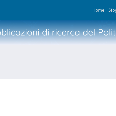
Home
Sfo
licazioni di ricerca del Poli
N