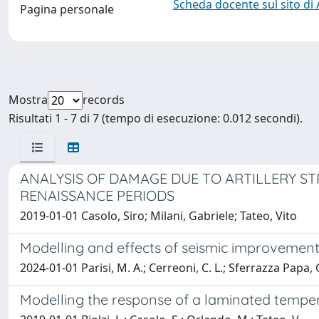
Scheda docente sul sito di
Pagina personale
Mostra
records
Risultati 1 - 7 di 7 (tempo di esecuzione: 0.012 secondi).
ANALYSIS OF DAMAGE DUE TO ARTILLERY ST
RENAISSANCE PERIODS
2019-01-01 Casolo, Siro; Milani, Gabriele; Tateo, Vito
Modelling and effects of seismic improvement
2024-01-01 Parisi, M. A.; Cerreoni, C. L.; Sferrazza Papa, G
Modelling the response of a laminated temper