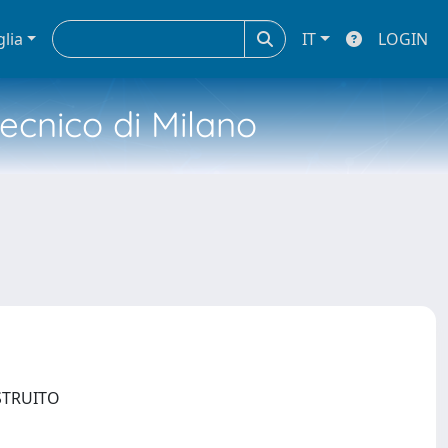
glia
IT
LOGIN
tecnico di Milano
OSTRUITO